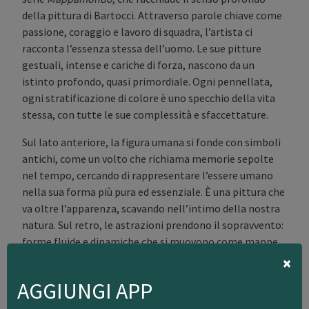
della pittura di Bartocci. Attraverso parole chiave come
passione, coraggio e lavoro di squadra, l’artista ci
racconta l’essenza stessa dell’uomo. Le sue pitture
gestuali, intense e cariche di forza, nascono da un
istinto profondo, quasi primordiale. Ogni pennellata,
ogni stratificazione di colore è uno specchio della vita
stessa, con tutte le sue complessità e sfaccettature.
Sul lato anteriore, la figura umana si fonde con simboli
antichi, come un volto che richiama memorie sepolte
nel tempo, cercando di rappresentare l’essere umano
nella sua forma più pura ed essenziale. È una pittura che
va oltre l’apparenza, scavando nell’intimo della nostra
natura. Sul retro, le astrazioni prendono il sopravvento:
forme fluide e dinamiche che si muovono come mappe
×
segniche, tracciando un percorso che sembra suggerire
la complessità del mondo interiore ed esteriore che
AGGIUNGI APP
viviamo ogni giorno.