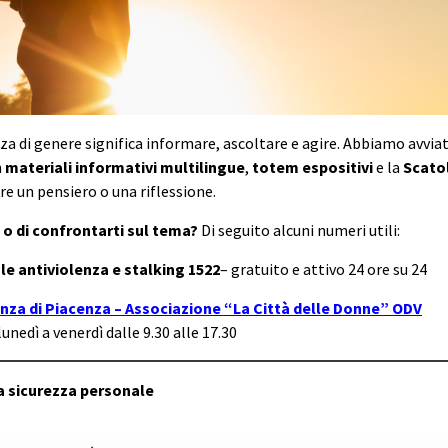
za di genere significa informare, ascoltare e agire. Abbiamo avvi
n
materiali informativi multilingue
,
totem espositivi
e la
Scatol
re un pensiero o una riflessione.
 o di confrontarti sul tema?
Di seguito alcuni numeri utili:
e antiviolenza e stalking 1522
– gratuito e attivo 24 ore su 24
nza di Piacenza – Associazione “La Città delle Donne” ODV
lunedì a venerdì dalle 9.30 alle 17.30
la sicurezza personale