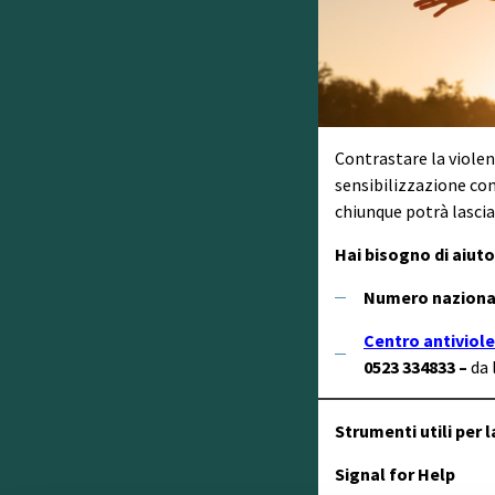
Contrastare la violen
sensibilizzazione co
chiunque potrà lascia
Hai bisogno di aiuto
Numero nazional
Centro antiviole
0523 334833 –
da 
Strumenti utili per 
Signal for Help