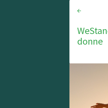
WeStand
donne