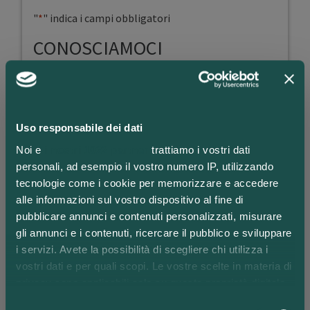
"
*
" indica i campi obbligatori
CONOSCIAMOCI
Nome
*
Uso responsabile dei dati
Noi e
i nostri 1022 partner
trattiamo i vostri dati
personali, ad esempio il vostro numero IP, utilizzando
Cognome
*
tecnologie come i cookie per memorizzare e accedere
alle informazioni sul vostro dispositivo al fine di
pubblicare annunci e contenuti personalizzati, misurare
gli annunci e i contenuti, ricercare il pubblico e sviluppare
Email
*
i servizi. Avete la possibilità di scegliere chi utilizza i
vostri dati e per quali scopi. Le vostre scelte in materia di
privacy sono applicabili solo su questa proprietà digitale
in cui avete effettuato le vostre scelte. È possibile
Selezione