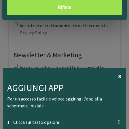
informazioni sul modo in cui utilizzi il nostro sito con i
Rifiuta
Privacy Policy
*
nostri partner che si occupano di analisi dei dati web,
pubblicità e social media, i quali potrebbero combinarle
Autorizzo al trattamento dei dati secondo la
con altre informazioni che hai fornito loro o che hanno
Privacy Policy
raccolto dal tuo utilizzo dei loro servizi.
Newsletter & Marketing
Acconsento di essere iscritti alla newsletter
×
Prologis | Eventi Piacenza
, in modo da venire
avvistato riguardo i prossimi eventi.
AGGIUNGI APP
Per un accesso facile e veloce aggiungi l'app alla
schermata iniziale
Invia
1.
Clicca sul tasto opzioni