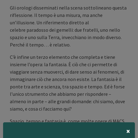
Gli orologi disseminati nella scena sottolineano questa
riflessione. Il tempo è una misura, ma anche
un’illusione. Un riferimento diretto al
celebre paradosso dei gemelli: due fratelli, uno nello
spazio e uno sulla Terra, invecchiano in modo diverso.
Perché il tempo… è relativo.
C’è infine un terzo elemento che completa e tiene
insieme l’opera: la fantasia. È ciò che ci permette di
viaggiare senza muoverci, di dare senso ai fenomeni, di
immaginare ciò che ancora non esiste. La fantasia è il
ponte tra arte e scienza, tra spazio e tempo. Ed è forse
l’unico strumento che abbiamo per rispondere –
almeno in parte – alle grandi domande: chi siamo, dove
siamo, e cosa ci facciamo qui?
Spazio, tempo e fantasia è, come molte opere di MACS,
×
un invito a osservare con attenzione. A rallentare. A
lasciarsi trasportare.