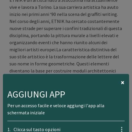
vive e lavora a Torino. La sua carriera artistica ha avuto
inizio nei primi anni ‘90 nella scena del graffiti writing.
Nel corso degli anni, ETNIK ha cercato costantemente
nuove strade per superare i confini tradizionali di questa
disciplina, portando la pittura murale a livelli elevati e
organizzando eventi che hanno riunito alcuni dei
migliori artisti europei.La caratteristica distintiva del
suo stile artistico è la trasformazione delle lettere del
suo nome in forme geometriche. Questi elementi
diventano la base per costruire moduli architettonici
che si sovrappongono e si intersecano su diversi piani e
×
angoli di visione. Questo approccio visivo rappresenta
AGGIUNGI APP
della tensione tra la crescente costrizione
dell’ambiente urbano e un equilibrio sempre più
Per un accesso facile e veloce aggiungi l'app alla
precario nelle vite quotidiane delle persone. Le sue
schermata iniziale
opere mostrano agglomerati urbani e elementi naturali
che fluttuano in uno spazio indefinito, riflettendo le
contraddizioni e le dinamiche in cui viviamo.
1.
Clicca sul tasto opzioni