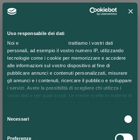
Uso responsabile dei dati
Lodi
Noi e
i nostri 1022 partner
trattiamo i vostri dati
personali, ad esempio il vostro numero IP, utilizzando
tecnologie come i cookie per memorizzare e accedere
alle informazioni sul vostro dispositivo al fine di
Iscriviti alla nostra newsletter
IT
EN
pubblicare annunci e contenuti personalizzati, misurare
gli annunci e i contenuti, ricercare il pubblico e sviluppare
i servizi. Avete la possibilità di scegliere chi utilizza i
vostri dati e per quali scopi. Le vostre scelte in materia di
privacy sono applicabili solo su questa proprietà digitale
in cui avete effettuato le vostre scelte. È possibile
Selezione
modificare o revocare il proprio consenso in qualsiasi
Necessari
del
momento dalla Dichiarazione sui cookie o facendo clic
consenso
sull'icona di attivazione della privacy.
Preferenze