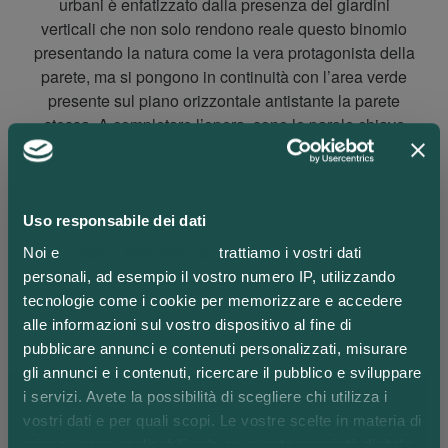
urbani è enfatizzato dalla presenza dei giardini
verticali che non solo rendono reale questo binomio
presentando la natura come la vera protagonista della
parete, ma si pongono in continuità con l’area verde
presente sul piano orizzontale antistante la parete
stessa. A completare l’opera, sono le parole chiave
che rappresentano questo lavoro: “Future change’’,
‘’Change through innovation’’ e ‘’Integrity’’ ma anche
‘’Courage’’.
Uso responsabile dei dati
Queste sono state il punto di partenza del progetto.
Noi e
i nostri 1022 partner
trattiamo i vostri dati
personali, ad esempio il vostro numero IP, utilizzando
Sono tre i piani di lettura di quest’opera:
tecnologie come i cookie per memorizzare e accedere
Il primo è più descrittivo grazie agli elementi naturali
alle informazioni sul vostro dispositivo al fine di
immediatamente riconoscibili da parte del fruitore
pubblicare annunci e contenuti personalizzati, misurare
fruitore. Il lavoro pittorico integra e gioca con il verde
gli annunci e i contenuti, ricercare il pubblico e sviluppare
reale in un’unica composizione omogenea.
i servizi. Avete la possibilità di scegliere chi utilizza i
vostri dati e per quali scopi. Le vostre scelte in materia di
Il secondo sta nella composizione semi astratta di
privacy sono applicabili solo su questa proprietà digitale