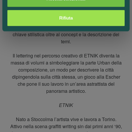
annunci, per fornire funzionalità dei social media e per
stilistica del suo lettering interno alla composizione.
analizzare il nostro traffico. Condividiamo inoltre
informazioni sul modo in cui utilizzi il nostro sito con i
Rifiuta
Questo lo rende un lavoro molto articolato dalla prima
nostri partner che si occupano di analisi dei dati web,
fase di lettura e lo completa inserendo anche la
pubblicità e social media, i quali potrebbero combinarle
chiave stilistica oltre al concept e la descrizione dei
con altre informazioni che hai fornito loro o che hanno
temi.
raccolto dal tuo utilizzo dei loro servizi.
Il lettering nel percorso creativo di ETNIK diventa la
massa di volumi a simboleggiare la parte Urban della
composizione, un modo per descrivere la città
dipingendola sulla città stessa, un gioco alla Escher
che pone il suo lavoro in un’area astrattista del
panorama artistico.
ETNIK
Nato a Stoccolma l’artista vive e lavora a Torino.
Attivo nella scena graffiti writing sin dai primi anni ‘90,