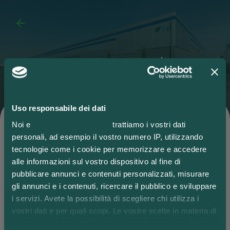
Opere Urban Art |
Introduzione
Uso responsabile dei dati
L’estetica gioca un ruolo importante nelle nostre
Noi e
i nostri 1022 partner
trattiamo i vostri dati
giornate. Lavorare in un luogo più attraente è
personali, ad esempio il vostro numero IP, utilizzando
sicuramente più gradevole. Da qui è nata l’idea di dare
tecnologie come i cookie per memorizzare e accedere
una nuova funzione agli edifici del parco: non solo
alle informazioni sul vostro dispositivo al fine di
“contenitori” di merci ma anche “espositori” di cultura.
pubblicare annunci e contenuti personalizzati, misurare
gli annunci e i contenuti, ricercare il pubblico e sviluppare
Otto urban artist italiani di fama internazionale hanno
i servizi. Avete la possibilità di scegliere chi utilizza i
così dato vita alla più grande galleria di Urban Art a cielo
vostri dati e per quali scopi. Le vostre scelte in materia di
aperto mai realizzata in un parco logistico a livello
privacy sono applicabili solo su questa proprietà digitale
mondiale. Utilizzando 5.500 metri quadrati di pareti