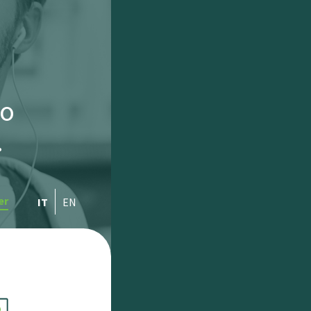
to
.
er
IT
EN