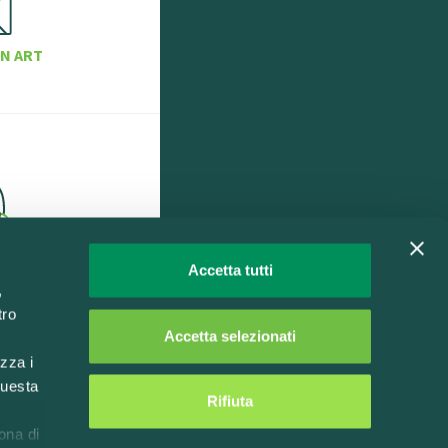
N ART
IDA
Accetta tutti
,
tro
Accetta selezionati
izza i
questa
Rifiuta
l
ona di