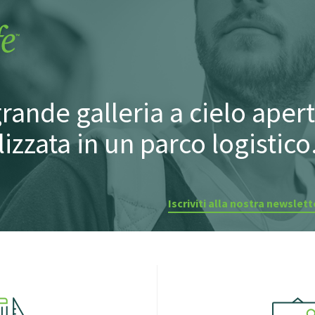
grande galleria a cielo aper
izzata in un parco logistico
Iscriviti alla nostra newslett