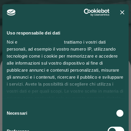
Uso responsabile dei dati
La più grande galleria
Noi e
i nostri 1022 partner
trattiamo i vostri dati
personali, ad esempio il vostro numero IP, utilizzando
a cielo aperto
tecnologie come i cookie per memorizzare e accedere
alle informazioni sul vostro dispositivo al fine di
mai realizzata in un
pubblicare annunci e contenuti personalizzati, misurare
gli annunci e i contenuti, ricercare il pubblico e sviluppare
parco logistico.
i servizi. Avete la possibilità di scegliere chi utilizza i
vostri dati e per quali scopi. Le vostre scelte in materia di
privacy sono applicabili solo su questa proprietà digitale
in cui avete effettuato le vostre scelte. È possibile
FILOSOFIA PARKLife™
MAPPA
Selezione
Iscriviti alla nostra newsletter
IT
EN
modificare o revocare il proprio consenso in qualsiasi
Necessari
del
momento dalla Dichiarazione sui cookie o facendo clic
consenso
sull'icona di attivazione della privacy.